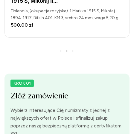
śmierci poety Antero de Quental
Azory. 100 Escudos 1991, 100. rocznica śmierci poety
Antero de Quental, KM 46, Cu-Ni 32 mm, waga 15 g., stan
zachowania 1-
40,00 zł
KROK 01
Złóż zamówienie
Wybierz interesujące Cię numizmaty z jednej z
największych ofert w Polsce i sfinalizuj zakup
poprzez naszą bezpieczną platformę z certyfikatem
SSL