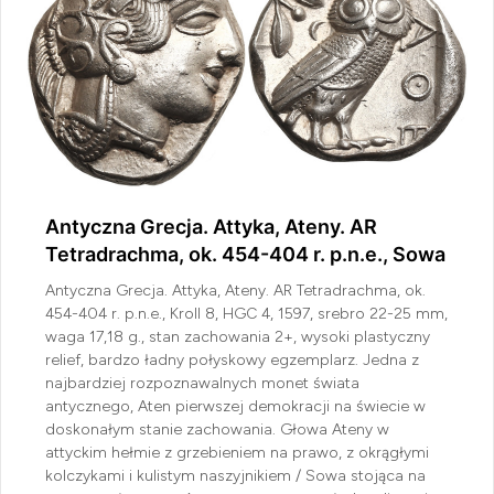
Antyczna Grecja. Attyka, Ateny. AR
Tetradrachma, ok. 454-404 r. p.n.e., Sowa
Antyczna Grecja. Attyka, Ateny. AR Tetradrachma, ok.
454-404 r. p.n.e., Kroll 8, HGC 4, 1597, srebro 22-25 mm,
waga 17,18 g., stan zachowania 2+, wysoki plastyczny
relief, bardzo ładny połyskowy egzemplarz. Jedna z
najbardziej rozpoznawalnych monet świata
antycznego, Aten pierwszej demokracji na świecie w
doskonałym stanie zachowania. Głowa Ateny w
attyckim hełmie z grzebieniem na prawo, z okrągłymi
kolczykami i kulistym naszyjnikiem / Sowa stojąca na