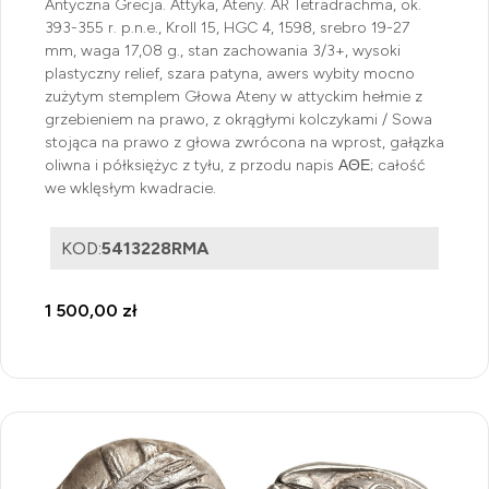
Antyczna Grecja. Attyka, Ateny. AR Tetradrachma, ok.
393-355 r. p.n.e., Kroll 15, HGC 4, 1598, srebro 19-27
mm, waga 17,08 g., stan zachowania 3/3+, wysoki
plastyczny relief, szara patyna, awers wybity mocno
zużytym stemplem Głowa Ateny w attyckim hełmie z
grzebieniem na prawo, z okrągłymi kolczykami / Sowa
stojąca na prawo z głowa zwrócona na wprost, gałązka
oliwna i półksiężyc z tyłu, z przodu napis ΑΘΕ; całość
we wklęsłym kwadracie.
KOD:
5413228RMA
1 500,00 zł