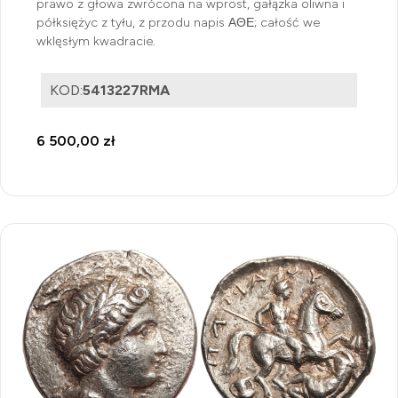
prawo z głowa zwrócona na wprost, gałązka oliwna i
półksiężyc z tyłu, z przodu napis ΑΘΕ; całość we
wklęsłym kwadracie.
KOD:
5413227RMA
6 500,00 zł