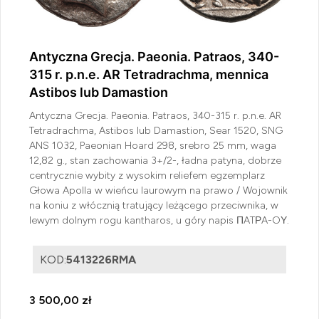
Antyczna Grecja. Paeonia. Patraos, 340-
315 r. p.n.e. AR Tetradrachma, mennica
Astibos lub Damastion
Antyczna Grecja. Paeonia. Patraos, 340-315 r. p.n.e. AR
Tetradrachma, Astibos lub Damastion, Sear 1520, SNG
ANS 1032, Paeonian Hoard 298, srebro 25 mm, waga
12,82 g., stan zachowania 3+/2-, ładna patyna, dobrze
centrycznie wybity z wysokim reliefem egzemplarz
Głowa Apolla w wieńcu laurowym na prawo / Wojownik
na koniu z włócznią tratujący leżącego przeciwnika, w
lewym dolnym rogu kantharos, u góry napis ΠATΡA-OΥ.
KOD:
5413226RMA
3 500,00 zł