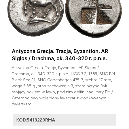
Antyczna Grecja. Tracja, Byzantion. AR
Siglos / Drachma, ok. 340-320 r. p.n.e.
Antyczna Grecja. Tracja, Byzantion. AR Siglos /
Drachma, ok. 340-320 r. p.n.e., HGC 3.2, 1389, SNG BM
Black Sea 21, SNG Copenhagen 475-7, srebro 17 mm,
waga 5,38 g., stan zachowania 3, szara patyna Byk
stojący bokiem w lewo, pod nim delfin, nad litery ΠY /
Czteropolowy wgłębiony kwadrat z kropkowanymi
ćwiartkami.
KOD:
5413229RMA