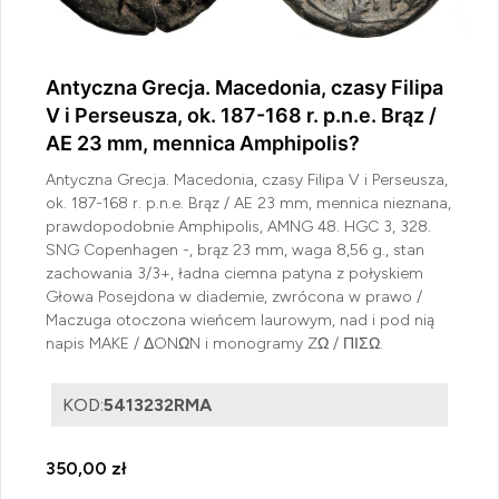
Antyczna Grecja. Macedonia, czasy Filipa
V i Perseusza, ok. 187-168 r. p.n.e. Brąz /
AE 23 mm, mennica Amphipolis?
Antyczna Grecja. Macedonia, czasy Filipa V i Perseusza,
ok. 187-168 r. p.n.e. Brąz / AE 23 mm, mennica nieznana,
prawdopodobnie Amphipolis, AMNG 48. HGC 3, 328.
SNG Copenhagen -, brąz 23 mm, waga 8,56 g., stan
zachowania 3/3+, ładna ciemna patyna z połyskiem
Głowa Posejdona w diademie, zwrócona w prawo /
Maczuga otoczona wieńcem laurowym, nad i pod nią
napis MAKE / ΔONΩN i monogramy ZΩ / ΠΙΣΩ.
KOD:
5413232RMA
350,00 zł