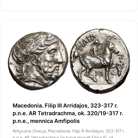
Macedonia. Filip III Arridajos, 323-317 r.
p.n.e. AR Tetradrachma, ok. 320/19-317 r.
p.n.e., mennica Amfipolis
Antyczna Grecja, Macedonia. Filip III Arridajos, 323-317 r.
p.n.e. AR Tetradrachma (w typie monet Filipa II), ok.