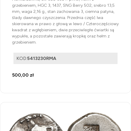
grzebieniem, HGC 3, 1437, SNG Berry 502, srebro 13,5
mm, waga 2,16 g., stan zachowania 3, ciemna patyna,
ślady dawnego czyszczenia. Przednia część lwa
skierowana w prawo z głową w lewo / Czteroczęściowy
kwadrat z wgłębieniem, dwie przeciwległe ćwiartki są
wypukłe, a pozostałe zawierają kropkę oraz hełm z
grzebieniem.
KOD:
5413230RMA
500,00 zł