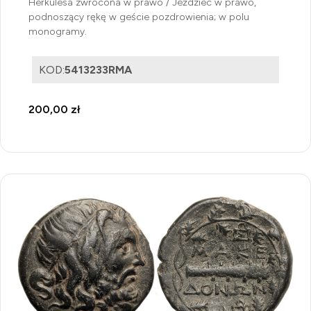
Herkulesa zwrócona w prawo / Jeździec w prawo,
podnoszący rękę w geście pozdrowienia; w polu
monogramy.
KOD:
5413233RMA
200,00 zł