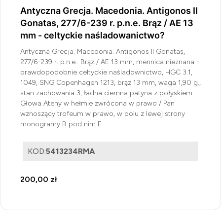
Antyczna Grecja. Macedonia. Antigonos II
Gonatas, 277/6-239 r. p.n.e. Brąz / AE 13
mm - celtyckie naśladowanictwo?
Antyczna Grecja. Macedonia. Antigonos II Gonatas,
277/6-239 r. p.n.e.. Brąz / AE 13 mm, mennica nieznana -
prawdopodobnie celtyckie naśladownictwo, HGC 3.1,
1049, SNG Copenhagen 1213, brąz 13 mm, waga 1,90 g.,
stan zachowania 3, ładna ciemna patyna z połyskiem
Głowa Ateny w hełmie zwrócona w prawo / Pan
wznoszący trofeum w prawo, w polu z lewej strony
monogramy B pod nim E
KOD:
5413234RMA
200,00 zł