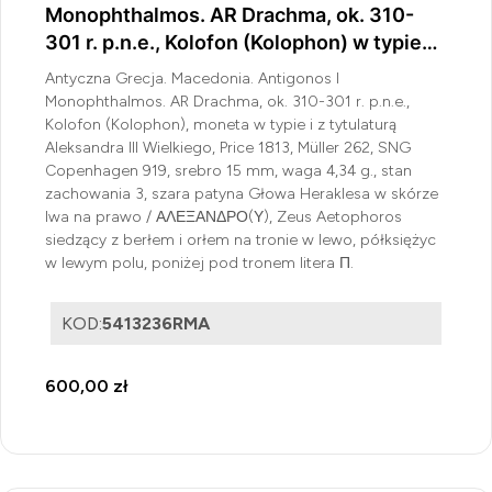
Monophthalmos. AR Drachma, ok. 310-
301 r. p.n.e., Kolofon (Kolophon) w typie
Aleksandra III Wielkiego
Antyczna Grecja. Macedonia. Antigonos I
Monophthalmos. AR Drachma, ok. 310-301 r. p.n.e.,
Kolofon (Kolophon), moneta w typie i z tytulaturą
Aleksandra III Wielkiego, Price 1813, Müller 262, SNG
Copenhagen 919, srebro 15 mm, waga 4,34 g., stan
zachowania 3, szara patyna Głowa Heraklesa w skórze
lwa na prawo / ΑΛΕΞΑΝΔΡΟ(Υ), Zeus Aetophoros
siedzący z berłem i orłem na tronie w lewo, półksiężyc
w lewym polu, poniżej pod tronem litera Π.
KOD:
5413236RMA
600,00 zł