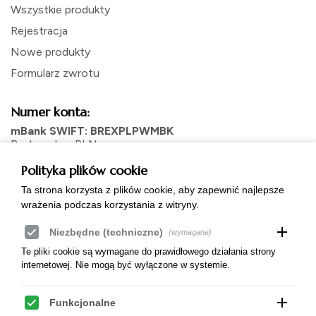
Wszystkie produkty
Rejestracja
Nowe produkty
Formularz zwrotu
Numer konta:
mBank SWIFT: BREXPLPWMBK
Rachunek w PLN:
57 1140 2017 0000 4802 0594 8049
Polityka plików cookie
Rachunek walutowy Euro:
PL 60 1140 2017 0000 4212 0044 6997
Ta strona korzysta z plików cookie, aby zapewnić najlepsze
wrażenia podczas korzystania z witryny.
add
Niezbędne (techniczne)
(wymagane)
Te pliki cookie są wymagane do prawidłowego działania strony
internetowej. Nie mogą być wyłączone w systemie.
add
Funkcjonalne