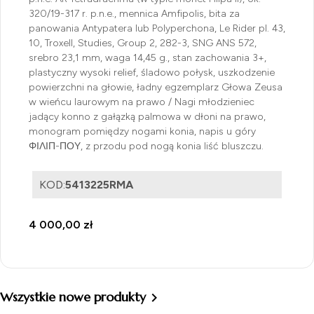
320/19-317 r. p.n.e., mennica Amfipolis, bita za
panowania Antypatera lub Polyperchona, Le Rider pl. 43,
10, Troxell, Studies, Group 2, 282-3, SNG ANS 572,
srebro 23,1 mm, waga 14,45 g., stan zachowania 3+,
plastyczny wysoki relief, śladowo połysk, uszkodzenie
powierzchni na głowie, ładny egzemplarz Głowa Zeusa
w wieńcu laurowym na prawo / Nagi młodzieniec
jadący konno z gałązką palmowa w dłoni na prawo,
monogram pomiędzy nogami konia, napis u góry
ΦΙΛΙΠ-ΠΟΥ, z przodu pod nogą konia liść bluszczu.
KOD:
5413225RMA
4 000,00 zł
Wszystkie nowe produkty
