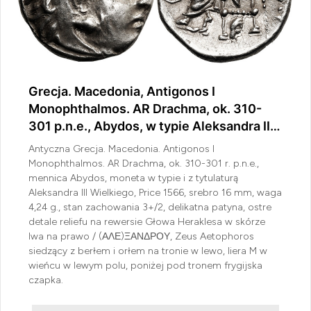
Grecja. Macedonia, Antigonos I
Monophthalmos. AR Drachma, ok. 310-
301 p.n.e., Abydos, w typie Aleksandra III
Wielkiego
Antyczna Grecja. Macedonia. Antigonos I
Monophthalmos. AR Drachma, ok. 310-301 r. p.n.e.,
mennica Abydos, moneta w typie i z tytulaturą
Aleksandra III Wielkiego, Price 1566, srebro 16 mm, waga
4,24 g., stan zachowania 3+/2, delikatna patyna, ostre
detale reliefu na rewersie Głowa Heraklesa w skórze
lwa na prawo / (ΑΛΕ)ΞΑΝΔΡΟΥ, Zeus Aetophoros
siedzący z berłem i orłem na tronie w lewo, liera M w
wieńcu w lewym polu, poniżej pod tronem frygijska
czapka.