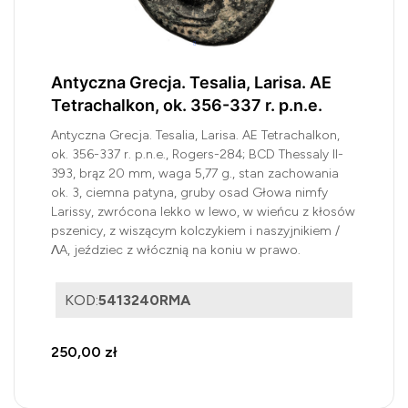
Antyczna Grecja. Tesalia, Larisa. AE
Tetrachalkon, ok. 356-337 r. p.n.e.
Antyczna Grecja. Tesalia, Larisa. AE Tetrachalkon,
ok. 356-337 r. p.n.e., Rogers-284; BCD Thessaly II-
393, brąz 20 mm, waga 5,77 g., stan zachowania
ok. 3, ciemna patyna, gruby osad Głowa nimfy
Larissy, zwrócona lekko w lewo, w wieńcu z kłosów
pszenicy, z wiszącym kolczykiem i naszyjnikiem /
ΛA, jeździec z włócznią na koniu w prawo.
KOD:
5413240RMA
250,00 zł