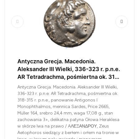
Antyczna Grecja. Macedonia.
Aleksander III Wielki, 336-323 r. p.n.e.
AR Tetradrachma, pośmiertna ok. 318-
315 r. p.n.e., panowanie Antigonos I...
Antyczna Grecja. Macedonia. Aleksander III Wielki,
336-323 r. p.n.e. AR Tetradrachma, pośmiertna ok.
318-315 r. p.n.e., panowanie Antigonos I
Monophthalmos, mennica Sardes, Price 2665,
Müller 164, srebro 24,4 mm, waga 17,08 g., stan
zachowania 3+, delikatna patyna Głowa Heraklesa
w skórze lwa na prawo / AΛΕΞΑΝΔΡΟΥ, Zeus
Aetophoros siedzący z berłem i orłem na tronie w