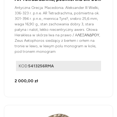
394 r. p.n.e. mennica Tyre?
Antyczna Grecja. Macedonia. Aleksander III Wielki,
336-323 r. p.n.e. AR Tetradrachma, pośmiertna ok.
301-394 r. p.n.e., mennica Tyre?, srebro 25,6 mm,
waga 16,90 g., stan zachowania dobry 3, stara
patyna i nalot, lekko niecentryczny awers. Głowa
Heraklesa w skórze lwa na prawo / AΛΕΞΑΝΔΡΟΥ,
Zeus Aetophoros siedzący z berłem i orłem na
tronie w lewo, w lewym polu monogram w kole,
pod tronem monogram
KOD:
5413256RMA
2 000,00 zł