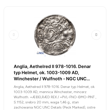
Anglia, Aethelred II 978-1016. Denar
typ Helmet, ok. 1003-1009 AD,
Winchester / Wulfnoth - NGC UNC
Details
Anglia, Aethelred II 978-1016. Denar typ Helmet, ok.
1003-1009 AD, mennica Winchester, mincerz
Wulfnoth. +ÆĐELRÆD REX / +PVL-FNO-ĐMO-PINT ,
S.1152, srebro 20 mm, waga 1,46 g., stan
zachowania NGC UNC Details (Peck Marked), ostre