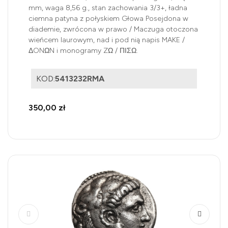
mm, waga 8,56 g., stan zachowania 3/3+, ładna
ciemna patyna z połyskiem Głowa Posejdona w
diademie, zwrócona w prawo / Maczuga otoczona
wieńcem laurowym, nad i pod nią napis MAKE /
ΔONΩN i monogramy ZΩ / ΠΙΣΩ.
KOD:
5413232RMA
350,00 zł