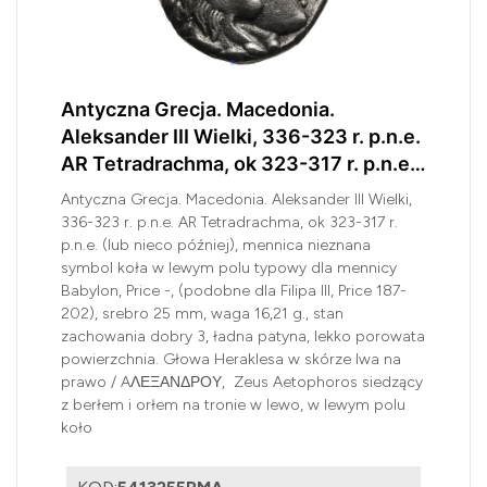
Antyczna Grecja. Macedonia.
Aleksander III Wielki, 336-323 r. p.n.e.
AR Tetradrachma, ok 323-317 r. p.n.e.
/ wschodnie naśladownictwo
Antyczna Grecja. Macedonia. Aleksander III Wielki,
336-323 r. p.n.e. AR Tetradrachma, ok 323-317 r.
p.n.e. (lub nieco później), mennica nieznana
symbol koła w lewym polu typowy dla mennicy
Babylon, Price -, (podobne dla Filipa III, Price 187-
202), srebro 25 mm, waga 16,21 g., stan
zachowania dobry 3, ładna patyna, lekko porowata
powierzchnia. Głowa Heraklesa w skórze lwa na
prawo / AΛΕΞΑΝΔΡΟΥ, Zeus Aetophoros siedzący
z berłem i orłem na tronie w lewo, w lewym polu
koło