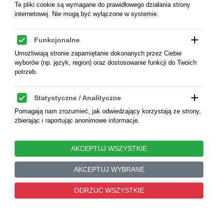
Te pliki cookie są wymagane do prawidłowego działania strony
internetowej. Nie mogą być wyłączone w systemie.
350,00 zł
add
Funkcjonalne
Umożliwiają stronie zapamiętanie dokonanych przez Ciebie
wyborów (np. język, region) oraz dostosowanie funkcji do Twoich
potrzeb.
add
Statystyczne / Analityczne
Pomagają nam zrozumieć, jak odwiedzający korzystają ze strony,
zbierając i raportując anonimowe informacje.
add
Marketingowe / Reklamowe
AKCEPTUJ WSZYSTKIE
Służą do śledzenia użytkowników między witrynami, aby
wyświetlać trafne i dopasowane reklamy.
AKCEPTUJ WYBRANE
Artukidzi. Artuqids of Mardin. Najm al-
0
ODRZUĆ WSZYSTKIE
Din Alpi, 1152-1176 AD. AE Dirham bez
add
Nieskategoryzowane
daty
Pliki cookie, które jeszcze nie zostały sklasyfikowane – czekają
na przypisanie do odpowiedniej kategorii.