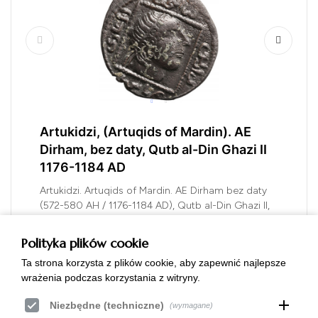
Artukidzi, (Artuqids of Mardin). AE
Dirham, bez daty, Qutb al-Din Ghazi II
1176-1184 AD
Artukidzi. Artuqids of Mardin. AE Dirham bez daty
(572-580 AH / 1176-1184 AD), Qutb al-Din Ghazi II,
AH 572-580 / 1176-1184 AD, mennica Mardin?,
Album 1828.1, miedź 28 mm, waga 11,16 g., stan
Polityka plików cookie
zachowania 3, ciemna patyna, efektowna i ciekawa
Ta strona korzysta z plików cookie, aby zapewnić najlepsze
moneta
wrażenia podczas korzystania z witryny.
add
KOD:
4617175RMA
Niezbędne (techniczne)
(wymagane)