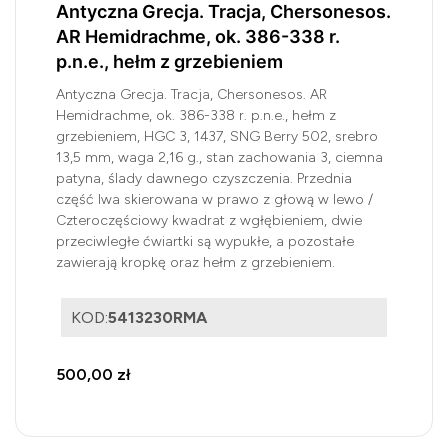
Antyczna Grecja. Tracja, Chersonesos.
AR Hemidrachme, ok. 386-338 r.
p.n.e., hełm z grzebieniem
Antyczna Grecja. Tracja, Chersonesos. AR
Hemidrachme, ok. 386-338 r. p.n.e., hełm z
grzebieniem, HGC 3, 1437, SNG Berry 502, srebro
13,5 mm, waga 2,16 g., stan zachowania 3, ciemna
patyna, ślady dawnego czyszczenia. Przednia
część lwa skierowana w prawo z głową w lewo /
Czteroczęściowy kwadrat z wgłębieniem, dwie
przeciwległe ćwiartki są wypukłe, a pozostałe
zawierają kropkę oraz hełm z grzebieniem.
KOD:
5413230RMA
500,00 zł