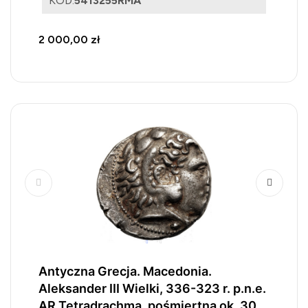
KOD:
5413255RMA
2 000,00 zł
Antyczna Grecja. Macedonia.
Aleksander III Wielki, 336-323 r. p.n.e.
AR Tetradrachma, pośmiertna ok. 301-