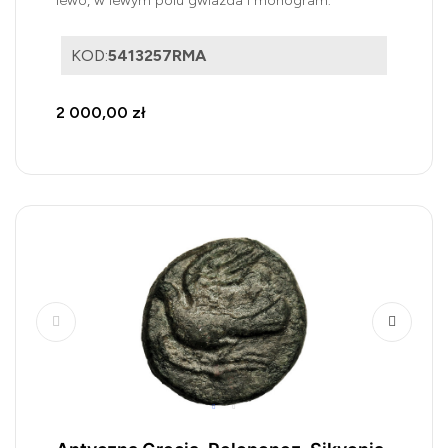
lewo, w lewym polu gwiazda i monogram.
KOD:
5413257RMA
2 000,00 zł