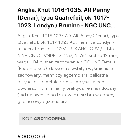
Anglia. Knut 1016-1035. AR Penny
(Denar), typu Quatrefoil, ok. 1017-
1023, Londyn / Bruninc - NGC UNC
Details
Anglia. Knut 1016-1035 AD. AR Penny (Denar), typu
Quatrefoil, ok. 1017-1023 AD, mennica Londyn /
mincerz Bruninc , +CNVT REX ANGLORV / +BRx
NINE ON OL VNDE., S. 1157, N. 781, srebro 19 mm,
waga 1,04 g, stan zachowania NGC UNC Details
(Peck marked), doskonale wybity i wyśmienicie
zachowany, menniczy egzemplarz, delikatna
patyna, ostre detale reliefu i połysk na całej
powierzchni, minimalny praktycznie niewidoczny
ślad na awersie po testowaniu srebra w epoce,
gabinetowy egzemplarz
KOD:
4801100RMA
5 000,00 zł