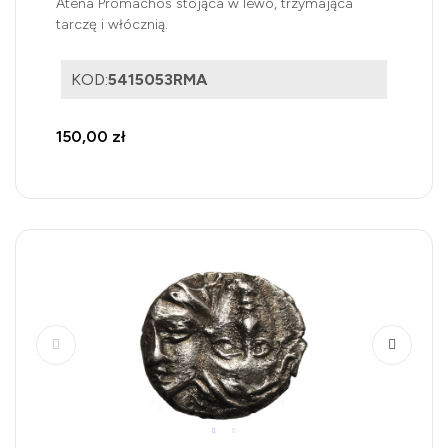
Atena Promachos stojąca w lewo, trzymająca
tarczę i włócznią.
KOD:
5415053RMA
150,00 zł