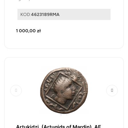
KOD:
4623189RMA
1 000,00 zł
Artukidzi, (Artuqids of Mardin). AE