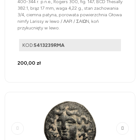
400-344 r. p.n.e., Rogers 300, fig. 147; BCD Thesally
382.1, brąz 17 mm, waga 4,22 g., stan zachowania
3/4, ciemna patyna, porowata powierzchnia Głowa
nimfy Larissy w lewo / ΛAPI / ΣAIΩN, koń
przykucnięty w lewo.
KOD:
5413239RMA
200,00 zł