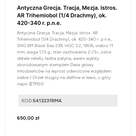
Antyczna Grecja. Tracja, Mezja. Istros.
AR Trihemiobol (1/4 Drachmy), ok.
420-340 r. p.n.e.
Antyczna Grecja. Tracja, Mezja. Istros. AR
Trihemiobol (1/4 Drachmy), ok. 420-340 r. p.n.e.,
SNG BM Black Sea 239; HGC 3.2, 1806, srebro 11
mm, waga 1,13 g., stan zachowania 2-/3+, ostre
detale reliefu, ładna patyna, awers wybity
skorodowanym stemplem Dwie głowy
młodzieńców na wprost odwrócone względem
siebie / Orzeł stojący na delfinie w lewo, u góry
napis IΣTPI(H).
KOD:
5413231RMA
650,00 zł