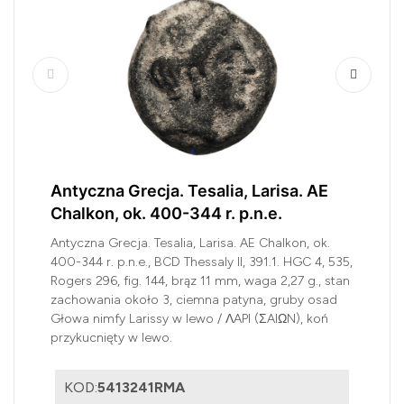
Antyczna Grecja. Tesalia, Larisa. AE
Chalkon, ok. 400-344 r. p.n.e.
Antyczna Grecja. Tesalia, Larisa. AE Chalkon, ok.
400-344 r. p.n.e., BCD Thessaly II, 391.1. HGC 4, 535,
Rogers 296, fig. 144, brąz 11 mm, waga 2,27 g., stan
zachowania około 3, ciemna patyna, gruby osad
Głowa nimfy Larissy w lewo / ΛAPI (ΣAIΩN), koń
przykucnięty w lewo.
KOD:
5413241RMA