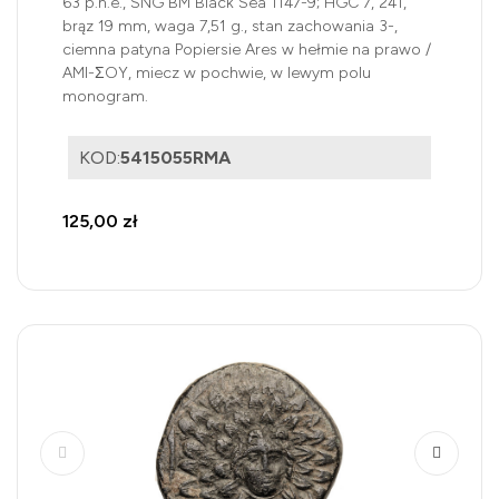
63 p.n.e., SNG BM Black Sea 1147-9; HGC 7, 241,
brąz 19 mm, waga 7,51 g., stan zachowania 3-,
ciemna patyna Popiersie Ares w hełmie na prawo /
AMI-ΣOY, miecz w pochwie, w lewym polu
monogram.
KOD:
5415055RMA
125,00 zł