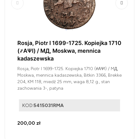
Rosja, Piotr I 1699-1725. Kopiejka 1710
(҂АѰI) / MД, Moskwa, mennica
kadaszewska
Rosja, Piotr I 1699-1725. Kopiejka 1710 (҂АѰI) / MД,
Moskwa, mennica kadaszewska, Bitkin 3366, Brekke
204, KM 118, miedź 25 mm, waga 8,12 g., stan
zachowania 3-, patyna
KOD:
5415031RMA
200,00 zł