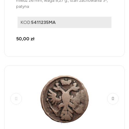
miedź 26 mm, waga 8,27 g., stan zachowania 3-,
patyna
KOD:
5411235MA
50,00 zł