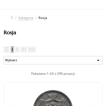
navigation
Kategorie
Rosja
Rosja

Wybierz
Pokazano 1-24 z 295 pozycji