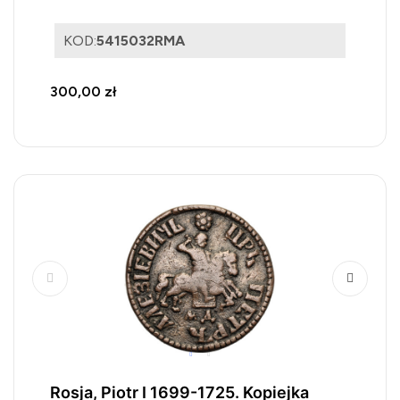
KOD:
5415032RMA
300,00 zł
Rosja, Piotr I 1699-1725. Kopiejka