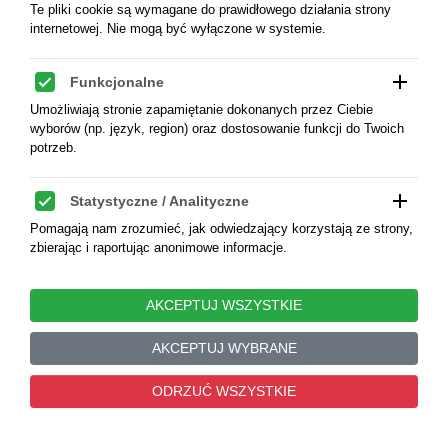
Te pliki cookie są wymagane do prawidłowego działania strony
internetowej. Nie mogą być wyłączone w systemie.
Rosja, Elżbieta 1741-1762. Połuszka
add
Funkcjonalne
(1/4 kopiejki) 1749, Moskwa - NGC
UNC Details
Umożliwiają stronie zapamiętanie dokonanych przez Ciebie
wyborów (np. język, region) oraz dostosowanie funkcji do Twoich
Rosja, Elżbieta 1741-1762. Połuszka (1/4 kopiejki)
potrzeb.
1749, Moskwa, Bitkin 375, KM 187, miedź 21 mm,
waga 4,40 g., stan zachowania NGC UNC Details,
add
Statystyczne / Analityczne
piękny menniczy egzemplarz, moneta praktycznie
niespotykana w tak wyśmienitym stanie
Pomagają nam zrozumieć, jak odwiedzający korzystają ze strony,
zbierając i raportując anonimowe informacje.
zachowania
add
Marketingowe / Reklamowe
KOD:
4605182RMA
AKCEPTUJ WSZYSTKIE
Służą do śledzenia użytkowników między witrynami, aby
wyświetlać trafne i dopasowane reklamy.
AKCEPTUJ WYBRANE
1 250,00 zł
0
ODRZUĆ WSZYSTKIE
add
Nieskategoryzowane
Pliki cookie, które jeszcze nie zostały sklasyfikowane – czekają
na przypisanie do odpowiedniej kategorii.