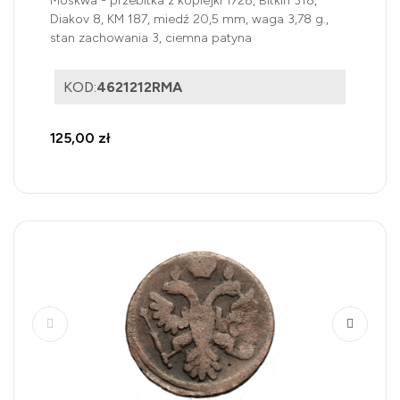
Moskwa - przebitka z kopiejki 1728, Bitkin 318,
Diakov 8, KM 187, miedź 20,5 mm, waga 3,78 g.,
stan zachowania 3, ciemna patyna
KOD:
4621212RMA
125,00 zł