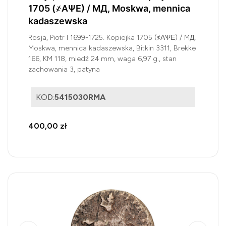
1705 (҂АѰЕ) / MД, Moskwa, mennica
kadaszewska
Rosja, Piotr I 1699-1725. Kopiejka 1705 (҂АѰЕ) / MД,
Moskwa, mennica kadaszewska, Bitkin 3311, Brekke
166, KM 118, miedź 24 mm, waga 6,97 g., stan
zachowania 3, patyna
KOD:
5415030RMA
400,00 zł