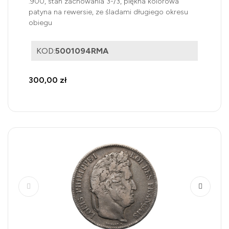
.900, stan zachowania 3-/3, piękna kolorowa
patyna na rewersie, ze śladami długiego okresu
obiegu
KOD:
5001094RMA
300,00 zł