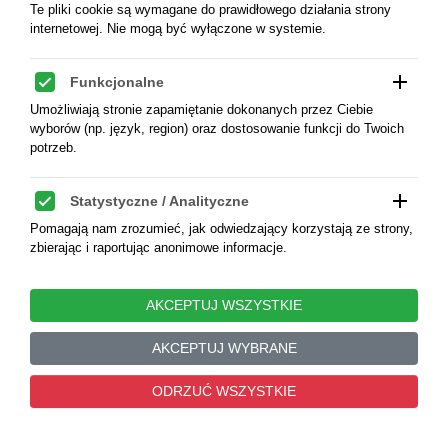
zachowany, rzadki typ monety Egzemplarz z aukcji:
Te pliki cookie są wymagane do prawidłowego działania strony
WAG 29/3465, Ex Künker 159/2069
internetowej. Nie mogą być wyłączone w systemie.
add
KOD:
4809084MA
Funkcjonalne
Umożliwiają stronie zapamiętanie dokonanych przez Ciebie
wyborów (np. język, region) oraz dostosowanie funkcji do Twoich
1 750,00 zł
potrzeb.
add
Statystyczne / Analityczne
Pomagają nam zrozumieć, jak odwiedzający korzystają ze strony,
zbierając i raportując anonimowe informacje.
add
Marketingowe / Reklamowe
AKCEPTUJ WSZYSTKIE
Służą do śledzenia użytkowników między witrynami, aby
wyświetlać trafne i dopasowane reklamy.
AKCEPTUJ WYBRANE
0
ODRZUĆ WSZYSTKIE
add
Nieskategoryzowane
Pliki cookie, które jeszcze nie zostały sklasyfikowane – czekają
na przypisanie do odpowiedniej kategorii.