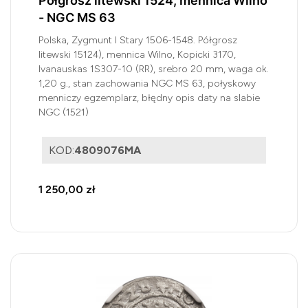
Półgrosz litewski 1524, mennica Wilno
- NGC MS 63
Polska, Zygmunt I Stary 1506-1548. Półgrosz
litewski 15124), mennica Wilno, Kopicki 3170,
Ivanauskas 1S307-10 (RR), srebro 20 mm, waga ok.
1,20 g., stan zachowania NGC MS 63, połyskowy
menniczy egzemplarz, błędny opis daty na slabie
NGC (1521)
KOD:
4809076MA
1 250,00 zł