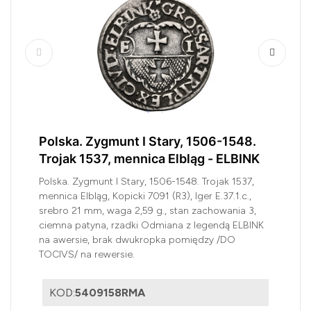
Polska. Zygmunt I Stary, 1506-1548.
Trojak 1537, mennica Elbląg - ELBINK
Polska. Zygmunt I Stary, 1506-1548. Trojak 1537,
mennica Elbląg, Kopicki 7091 (R3), Iger E.37.1.c.,
srebro 21 mm, waga 2,59 g., stan zachowania 3,
ciemna patyna, rzadki Odmiana z legendą ELBINK
na awersie, brak dwukropka pomiędzy /DO
TOCIVS/ na rewersie.
KOD:
5409158RMA