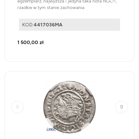
egzemplarz, najwyższa i jedyna taka nota NGC!!,
rzadkie w tym stanie zachowania
KOD:
4417036MA
1 500,00 zł