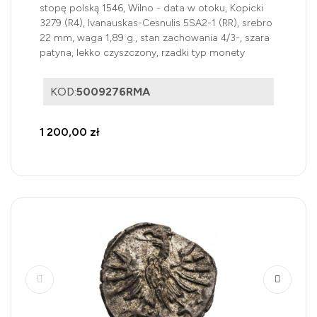
stopę polską 1546, Wilno - data w otoku, Kopicki
3279 (R4), Ivanauskas-Cesnulis 5SA2-1 (RR), srebro
22 mm, waga 1,89 g., stan zachowania 4/3-, szara
patyna, lekko czyszczony, rzadki typ monety
KOD:
5009276RMA
1 200,00 zł