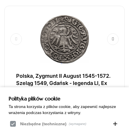
Polska, Zygmunt II August 1545-1572.
Szeląg 1549, Gdańsk - legenda LI, Ex
WAG / Künker
Polityka plików cookie
Polska, Zygmunt II August 1545-1572. Szeląg 1549,
mennica Gdańsk, Kopicki 7356 (R4), Kurpiewski 931
Ta strona korzysta z plików cookie, aby zapewnić najlepsze
(R3), Gumowski 641, Slg. Marienburg 8049, srebro
wrażenia podczas korzystania z witryny.
20 mm, waga 1,08 g., końcówka legendy LI, stan
add
Niezbędne (techniczne)
zachowania 3+, ciemna patyna, dość ładnie
(wymagane)