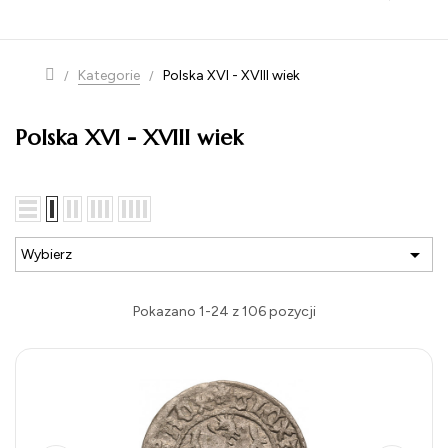
navigation
Kategorie
Polska XVI - XVIII wiek
Polska XVI - XVIII wiek

Wybierz
Pokazano 1-24 z 106 pozycji