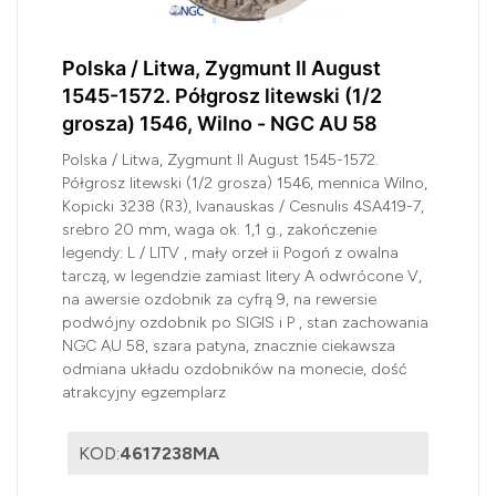
Polska / Litwa, Zygmunt II August
1545-1572. Półgrosz litewski (1/2
grosza) 1546, Wilno - NGC AU 58
Polska / Litwa, Zygmunt II August 1545-1572.
Półgrosz litewski (1/2 grosza) 1546, mennica Wilno,
Kopicki 3238 (R3), Ivanauskas / Cesnulis 4SA419-7,
srebro 20 mm, waga ok. 1,1 g., zakończenie
legendy: L / LITV , mały orzeł ii Pogoń z owalna
tarczą, w legendzie zamiast litery A odwrócone V,
na awersie ozdobnik za cyfrą 9, na rewersie
podwójny ozdobnik po SIGIS i P , stan zachowania
NGC AU 58, szara patyna, znacznie ciekawsza
odmiana układu ozdobników na monecie, dość
atrakcyjny egzemplarz
KOD:
4617238MA